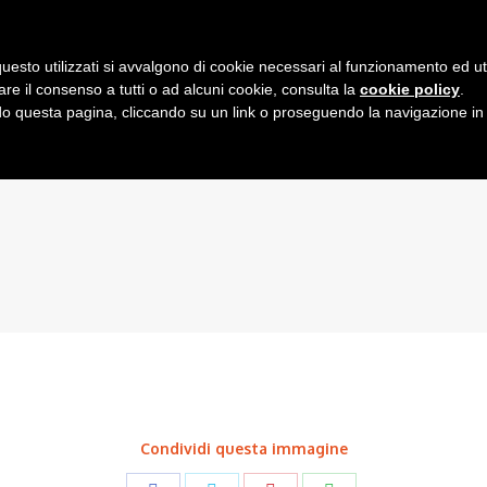
 Cala Marras - 09027, Serrenti (VS)
uesto utilizzati si avvalgono di cookie necessari al funzionamento ed utili 
Home
Chi Siamo
I Nostri Servizi
are il consenso a tutti o ad alcuni cookie, consulta la
cookie policy
.
 questa pagina, cliccando su un link o proseguendo la navigazione in a
Condividi questa immagine