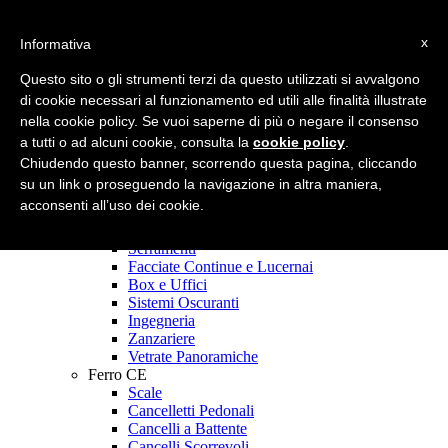
Skip to content
070 91 59 166
Prolungamento via Nazionale - Località Cala Marras
x
Informativa
- 09027, Serrenti (VS)
Facebook page opens in new window
Linkedin page opens in new
Questo sito o gli strumenti terzi da questo utilizzati si avvalgono
window
Instagram page opens in new window
Twitter page opens in
di cookie necessari al funzionamento ed utili alle finalità illustrate
new window
Mail page opens in new window
nella cookie policy. Se vuoi saperne di più o negare il consenso
Talloru Srl
a tutti o ad alcuni cookie, consulta la
cookie policy
.
Chiudendo questo banner, scorrendo questa pagina, cliccando
Home
su un link o proseguendo la navigazione in altra maniera,
Chi Siamo
acconsenti all’uso dei cookie.
I Nostri Servizi
Alluminio CE
Serramenti
Facciate Continue e Lucernai
Box e Uffici
Sistemi Oscuranti
Ingegneria
Zanzariere
Vetrate Panoramiche
Ferro CE
Scale
Cancelletti Pedonali
Cancelli a Battente
Cancelli Scorrevoli