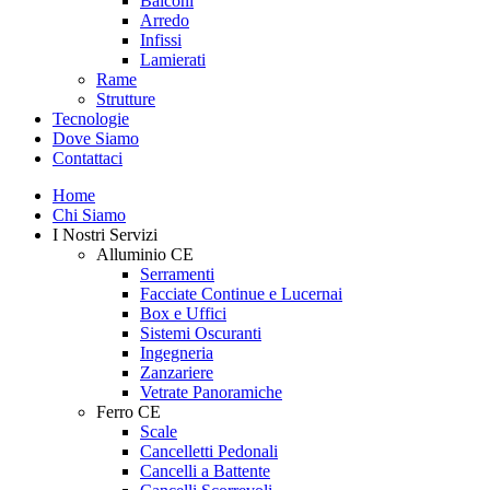
Balconi
Arredo
Infissi
Lamierati
Rame
Strutture
Tecnologie
Dove Siamo
Contattaci
Home
Chi Siamo
I Nostri Servizi
Alluminio CE
Serramenti
Facciate Continue e Lucernai
Box e Uffici
Sistemi Oscuranti
Ingegneria
Zanzariere
Vetrate Panoramiche
Ferro CE
Scale
Cancelletti Pedonali
Cancelli a Battente