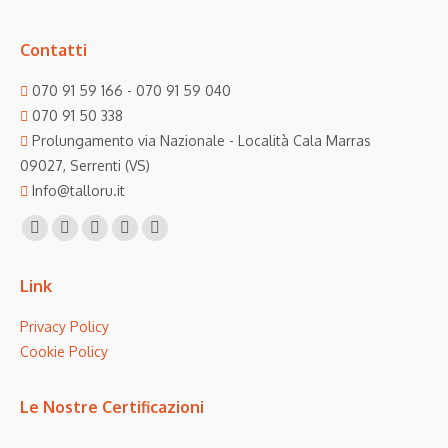
Contatti
070 91 59 166 - 070 91 59 040
070 91 50 338
Prolungamento via Nazionale - Località Cala Marras
09027, Serrenti (VS)
Info@talloru.it
Find us on:
Facebook
Twitter
Linkedin
Instagram
Mail
page
page
page
page
page
Link
opens
opens
opens
opens
opens
in
in
in
in
in
Privacy Policy
new
new
new
new
new
Cookie Policy
window
window
window
window
window
Le Nostre Certificazioni