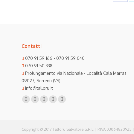
on
Face
Contatti
070 91 59 166 - 070 91 59 040
070 91 50 338
Prolungamento via Nazionale - Località Cala Marras
09027, Serrenti (VS)
Info@talloru.it
Find us on:
Facebook
Twitter
Linkedin
Instagram
Mail
page
page
page
page
page
opens
opens
opens
opens
opens
in
in
in
in
in
Copyright © 2017 Talloru Salvatore S.R.L. | P.IVA 03064820925 |