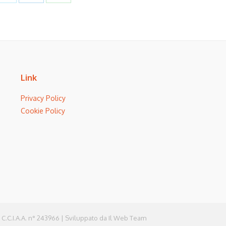
on
on
on
book
Twitter
LinkedIn
WhatsApp
Link
Privacy Policy
Cookie Policy
 C.C.I.A.A. n° 243966 | Sviluppato da
Il Web Team