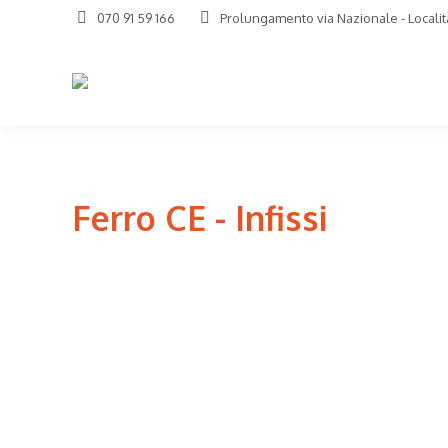
070 91 59 166
Prolungamento via Nazionale - Località
Ferro CE - Infissi