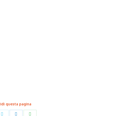
idi questa pagina
Share
Share
Share