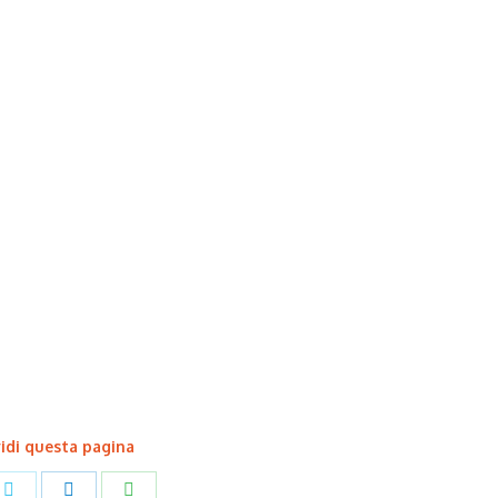
idi questa pagina
Share
Share
Share