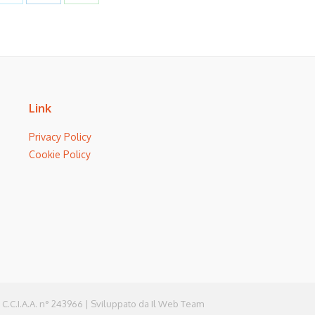
on
on
on
book
Twitter
LinkedIn
WhatsApp
Link
Privacy Policy
Cookie Policy
 C.C.I.A.A. n° 243966 | Sviluppato da
Il Web Team