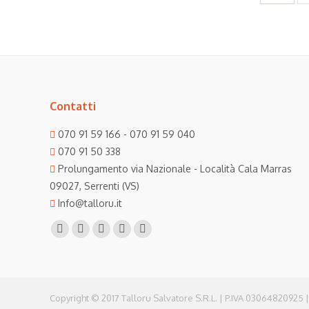
on
Face
Contatti
070 91 59 166 - 070 91 59 040
070 91 50 338
Prolungamento via Nazionale - Località Cala Marras
09027, Serrenti (VS)
Info@talloru.it
Find us on:
Facebook
Twitter
Linkedin
Instagram
Mail
page
page
page
page
page
opens
opens
opens
opens
opens
in
in
in
in
in
Copyright © 2017 Talloru Salvatore S.R.L. | P.IVA 03064820925 |