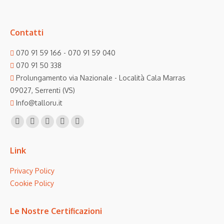
Contatti
070 91 59 166 - 070 91 59 040
070 91 50 338
Prolungamento via Nazionale - Località Cala Marras
09027, Serrenti (VS)
Info@talloru.it
Find us on:
Facebook
Twitter
Linkedin
Instagram
Mail
page
page
page
page
page
Link
opens
opens
opens
opens
opens
in
in
in
in
in
Privacy Policy
new
new
new
new
new
Cookie Policy
window
window
window
window
window
Le Nostre Certificazioni