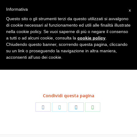
Informativa
x
Questo sito o gli strumenti terzi da questo utilizzati si avvalgono
di cookie necessari al funzionamento ed utili alle finalità illustrate
nella cookie policy. Se vuoi saperne di più o negare il consenso
a tutti o ad alcuni cookie, consulta la
cookie policy
.
Acciaio Cor-Ten CE -
Chiudendo questo banner, scorrendo questa pagina, cliccando
su un link o proseguendo la navigazione in altra maniera,
Cancelli a Battente
acconsenti all’uso dei cookie.
Condividi questa pagina
Share
Share
Share
Share
on
on
on
on
Facebook
Twitter
LinkedIn
WhatsApp