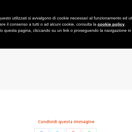
 Cala Marras - 09027, Serrenti (VS)
uesto utilizzati si avvalgono di cookie necessari al funzionamento ed utili 
Home
Chi Siamo
I Nostri Servizi
are il consenso a tutti o ad alcuni cookie, consulta la
cookie policy
.
 questa pagina, cliccando su un link o proseguendo la navigazione in a
Condividi questa immagine