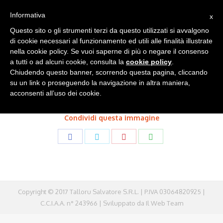
Informativa
x
Questo sito o gli strumenti terzi da questo utilizzati si avvalgono
di cookie necessari al funzionamento ed utili alle finalità illustrate
2018-03-01-PHOTO-00001031
nella cookie policy. Se vuoi saperne di più o negare il consenso
a tutti o ad alcuni cookie, consulta la
cookie policy
.
You are here:
Chiudendo questo banner, scorrendo questa pagina, cliccando
su un link o proseguendo la navigazione in altra maniera,
acconsenti all’uso dei cookie.
Condividi questa immagine
Share
Share
Share
Share
on
on
on
on
Facebook
Twitter
Pinterest
WhatsApp
Copyright © 2017 Talloru Salvatore S.R.L. | P.IVA 03064820925 |
C.C.I.A.A. n° 243966 | Sviluppato da
Il Web Team