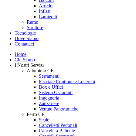
Balconi
Arredo
Infissi
Lamierati
Rame
Strutture
Tecnologie
Dove Siamo
Contattaci
Home
Chi Siamo
I Nostri Servizi
Alluminio CE
Serramenti
Facciate Continue e Lucernai
Box e Uffici
Sistemi Oscuranti
Ingegneria
Zanzariere
Vetrate Panoramiche
Ferro CE
Scale
Cancelletti Pedonali
Cancelli a Battente