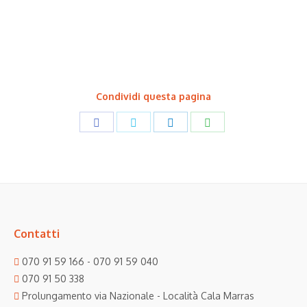
Condividi questa pagina
Share
Share
Share
Share
on
on
on
on
Facebook
Twitter
LinkedIn
WhatsApp
Contatti
070 91 59 166 - 070 91 59 040
070 91 50 338
Prolungamento via Nazionale - Località Cala Marras